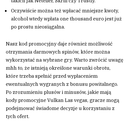
takich jak Neteller, Skrill czy Trustly.
Oczywiście można też wpłacać mniejsze kwoty,
alcohol wtedy wpłata one thousand euro jest już
po prostu nieosiągalna.
Nasz kod promocyjny daje również możliwość
otrzymania darmowych spinów, które można
wykorzystać na wybrane gry. Warto zwrócić uwagę
mhh to, że istnieją określone warunki obrotu,
które trzeba spełnić przed wypłaceniem
ewentualnych wygranych z bonusu powitalnego.
Po zrozumieniu plusów i minusów, jakie mają
kody promocyjne Vulkan Las vegas, gracze mogą
podejmować świadome decyzje u korzystaniu z
tych ofert.