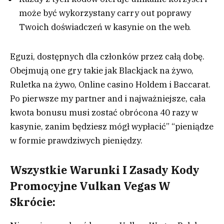
może być wykorzystany carry out poprawy
Twoich doświadczeń w kasynie on the web.
Eguzi, dostępnych dla członków przez całą dobę.
Obejmują one gry takie jak Blackjack na żywo,
Ruletka na żywo, Online casino Holdem i Baccarat.
Po pierwsze my partner and i najważniejsze, cała
kwota bonusu musi zostać obrócona 40 razy w
kasynie, zanim będziesz mógł wypłacić” “pieniądze
w formie prawdziwych pieniędzy.
Wszystkie Warunki I Zasady Kody
Promocyjne Vulkan Vegas W
Skrócie: