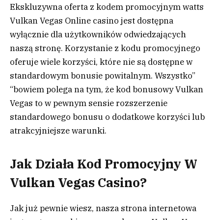
Ekskluzywna oferta z kodem promocyjnym watts
Vulkan Vegas Online casino jest dostępna
wyłącznie dla użytkowników odwiedzających
naszą stronę. Korzystanie z kodu promocyjnego
oferuje wiele korzyści, które nie są dostępne w
standardowym bonusie powitalnym. Wszystko”
“bowiem polega na tym, że kod bonusowy Vulkan
Vegas to w pewnym sensie rozszerzenie
standardowego bonusu o dodatkowe korzyści lub
atrakcyjniejsze warunki.
Jak Działa Kod Promocyjny W
Vulkan Vegas Casino?
Jak już pewnie wiesz, nasza strona internetowa