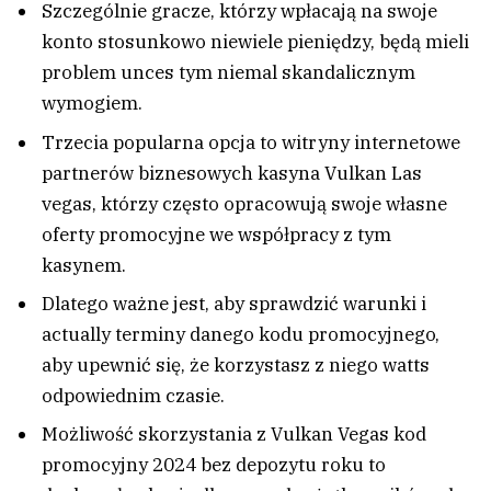
Szczególnie gracze, którzy wpłacają na swoje
konto stosunkowo niewiele pieniędzy, będą mieli
problem unces tym niemal skandalicznym
wymogiem.
Trzecia popularna opcja to witryny internetowe
partnerów biznesowych kasyna Vulkan Las
vegas, którzy często opracowują swoje własne
oferty promocyjne we współpracy z tym
kasynem.
Dlatego ważne jest, aby sprawdzić warunki i
actually terminy danego kodu promocyjnego,
aby upewnić się, że korzystasz z niego watts
odpowiednim czasie.
Możliwość skorzystania z Vulkan Vegas kod
promocyjny 2024 bez depozytu roku to