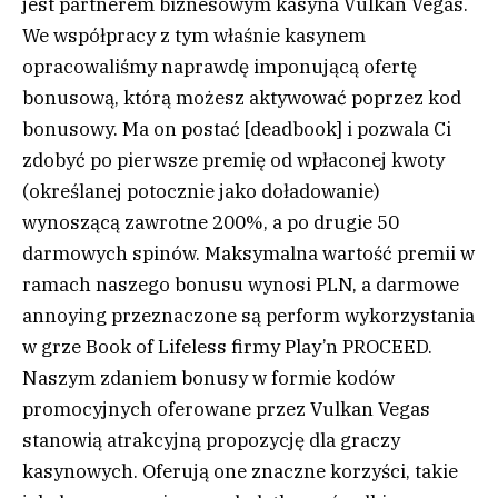
jest partnerem biznesowym kasyna Vulkan Vegas.
We współpracy z tym właśnie kasynem
opracowaliśmy naprawdę imponującą ofertę
bonusową, którą możesz aktywować poprzez kod
bonusowy. Ma on postać [deadbook] i pozwala Ci
zdobyć po pierwsze premię od wpłaconej kwoty
(określanej potocznie jako doładowanie)
wynoszącą zawrotne 200%, a po drugie 50
darmowych spinów. Maksymalna wartość premii w
ramach naszego bonusu wynosi PLN, a darmowe
annoying przeznaczone są perform wykorzystania
w grze Book of Lifeless firmy Play’n PROCEED.
Naszym zdaniem bonusy w formie kodów
promocyjnych oferowane przez Vulkan Vegas
stanowią atrakcyjną propozycję dla graczy
kasynowych. Oferują one znaczne korzyści, takie