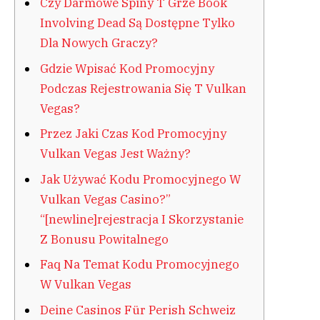
Czy Darmowe Spiny T Grze Book
Involving Dead Są Dostępne Tylko
Dla Nowych Graczy?
Gdzie Wpisać Kod Promocyjny
Podczas Rejestrowania Się T Vulkan
Vegas?
Przez Jaki Czas Kod Promocyjny
Vulkan Vegas Jest Ważny?
Jak Używać Kodu Promocyjnego W
Vulkan Vegas Casino?”
“[newline]rejestracja I Skorzystanie
Z Bonusu Powitalnego
Faq Na Temat Kodu Promocyjnego
W Vulkan Vegas
Deine Casinos Für Perish Schweiz