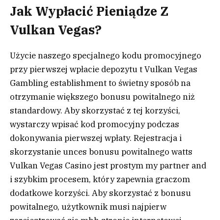
Jak Wypłacić Pieniądze Z
Vulkan Vegas?
Użycie naszego specjalnego kodu promocyjnego
przy pierwszej wpłacie depozytu t Vulkan Vegas
Gambling establishment to świetny sposób na
otrzymanie większego bonusu powitalnego niż
standardowy. Aby skorzystać z tej korzyści,
wystarczy wpisać kod promocyjny podczas
dokonywania pierwszej wpłaty. Rejestracja i
skorzystanie unces bonusu powitalnego watts
Vulkan Vegas Casino jest prostym my partner and
i szybkim procesem, który zapewnia graczom
dodatkowe korzyści. Aby skorzystać z bonusu
powitalnego, użytkownik musi najpierw