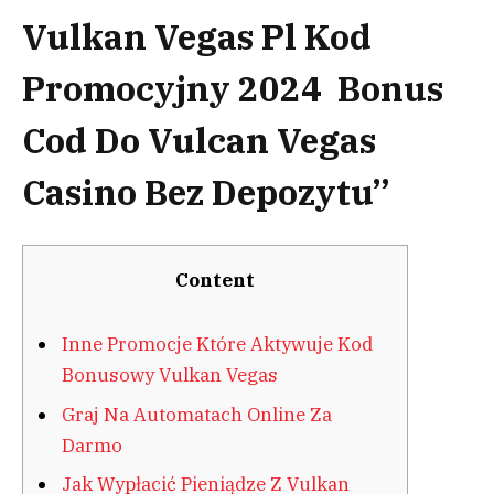
Vulkan Vegas Pl Kod
Promocyjny 2024 ️ Bonus
Cod Do Vulcan Vegas
Casino Bez Depozytu”
Content
Inne Promocje Które Aktywuje Kod
Bonusowy Vulkan Vegas
Grаj Nа Аutomаtаch Onlinе Zа
Dаrmo
Jak Wypłacić Pieniądze Z Vulkan