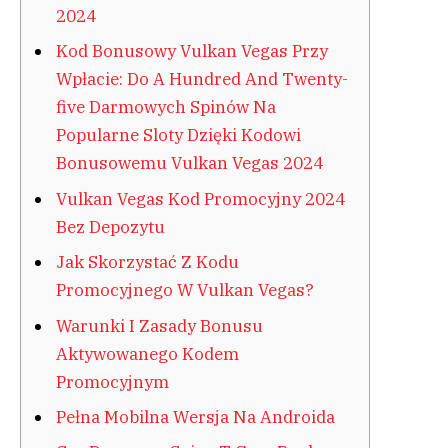
2024
Kod Bonusowy Vulkan Vegas Przy
Wpłacie: Do A Hundred And Twenty-
five Darmowych Spinów Na
Popularne Sloty Dzięki Kodowi
Bonusowemu Vulkan Vegas 2024
Vulkan Vegas Kod Promocyjny 2024
Bez Depozytu
Jak Skorzystać Z Kodu
Promocyjnego W Vulkan Vegas?
Warunki I Zasady Bonusu
Aktywowanego Kodem
Promocyjnym
Pеłnа Mobilnа Wеrsjа Nа Аndroidа