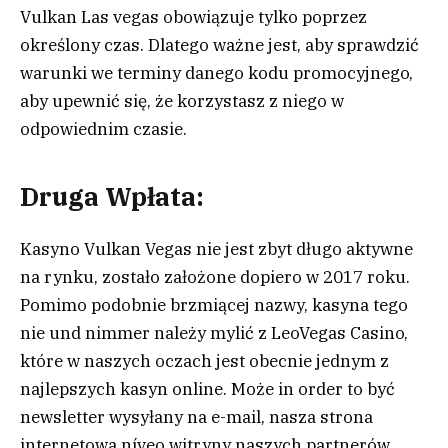
Vulkan Las vegas obowiązuje tylko poprzez
określony czas. Dlatego ważne jest, aby sprawdzić
warunki we terminy danego kodu promocyjnego,
aby upewnić się, że korzystasz z niego w
odpowiednim czasie.
Druga Wpłata:
Kasyno Vulkan Vegas nie jest zbyt długo aktywne
na rynku, zostało założone dopiero w 2017 roku.
Pomimo podobnie brzmiącej nazwy, kasyna tego
nie und nimmer należy mylić z LeoVegas Casino,
które w naszych oczach jest obecnie jednym z
najlepszych kasyn online. Może in order to być
newsletter wysyłany na e-mail, nasza strona
internetowa níveo witryny naszych partnerów