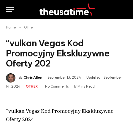
Home
»
Other
“vulkan Vegas Kod
Promocyjny Ekskluzywne
Oferty 202
By
Chris Allen
September 13, 2024
Updated:
September
14, 2024
No Comments
17 Mins Read
OTHER
“vulkan Vegas Kod Promocyjny Ekskluzywne
Oferty 2024