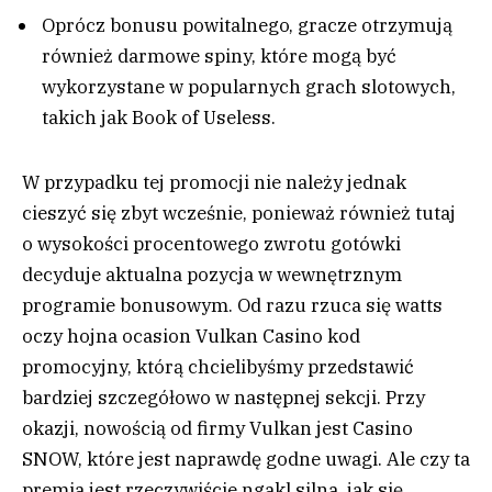
Oprócz bonusu powitalnego, gracze otrzymują
również darmowe spiny, które mogą być
wykorzystane w popularnych grach slotowych,
takich jak Book of Useless.
W przypadku tej promocji nie należy jednak
cieszyć się zbyt wcześnie, ponieważ również tutaj
o wysokości procentowego zwrotu gotówki
decyduje aktualna pozycja w wewnętrznym
programie bonusowym. Od razu rzuca się watts
oczy hojna ocasion Vulkan Casino kod
promocyjny, którą chcielibyśmy przedstawić
bardziej szczegółowo w następnej sekcji. Przy
okazji, nowością od firmy Vulkan jest Casino
SNOW, które jest naprawdę godne uwagi. Ale czy ta
premia jest rzeczywiście ngakl silna, jak się