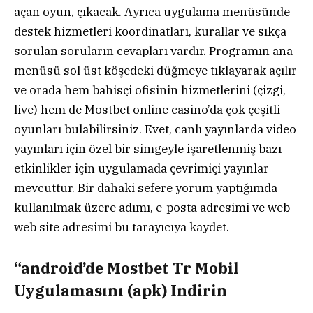
açan oyun, çıkacak. Ayrıca uygulama menüsünde
destek hizmetleri koordinatları, kurallar ve sıkça
sorulan soruların cevapları vardır. Programın ana
menüsü sol üst köşedeki düğmeye tıklayarak açılır
ve orada hem bahisçi ofisinin hizmetlerini (çizgi,
live) hem de Mostbet online casino’da çok çeşitli
oyunları bulabilirsiniz. Evet, canlı yayınlarda video
yayınları için özel bir simgeyle işaretlenmiş bazı
etkinlikler için uygulamada çevrimiçi yayınlar
mevcuttur. Bir dahaki sefere yorum yaptığımda
kullanılmak üzere adımı, e-posta adresimi ve web
web site adresimi bu tarayıcıya kaydet.
“android’de Mostbet Tr Mobil
Uygulamasını (apk) Indirin