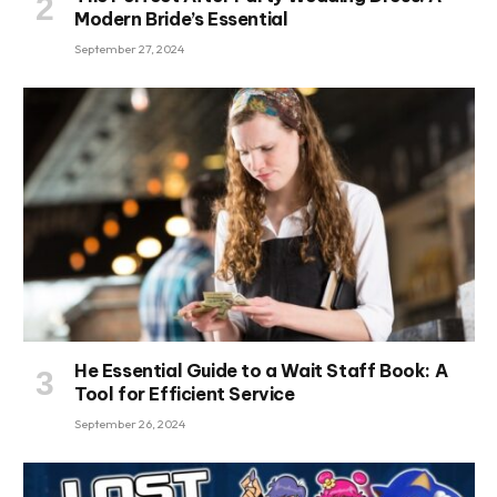
Modern Bride’s Essential
September 27, 2024
He Essential Guide to a Wait Staff Book: A
Tool for Efficient Service
September 26, 2024