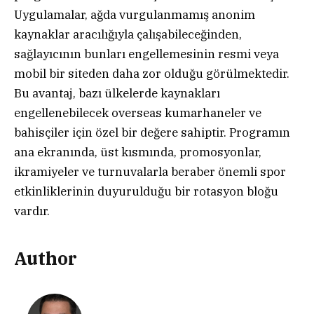
Uygulamalar, ağda vurgulanmamış anonim
kaynaklar aracılığıyla çalışabileceğinden,
sağlayıcının bunları engellemesinin resmi veya
mobil bir siteden daha zor olduğu görülmektedir.
Bu avantaj, bazı ülkelerde kaynakları
engellenebilecek overseas kumarhaneler ve
bahisçiler için özel bir değere sahiptir. Programın
ana ekranında, üst kısmında, promosyonlar,
ikramiyeler ve turnuvalarla beraber önemli spor
etkinliklerinin duyurulduğu bir rotasyon bloğu
vardır.
Author