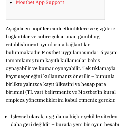
Mostbet App Support
Aşağıda en popüler canlı etkinliklere ve çizgilere
bağlantılar ve sobre çok aranan gambling
establishment oyunlarına bağlantılar
bulunmaktadır. Mostbet uygulamasında 16 yaşını
tamamlamış tüm kayıtlı kullanıcılar bahis
oynayabilir ve kumar oynayabilir. Tek tıklamayla
kayıt seçeneğini kullanmanız önerilir – bununla
birlikte yalnızca kayıt ülkesini ve hesap para
birimini (TL var) belirtmeniz ve Mostbet’in kural
empieza yönetmeliklerini kabul etmeniz gerekir.
İşlevsel olarak, uygulama hiçbir şekilde siteden
daha geri değildir – burada yeni bir oyun hesabı