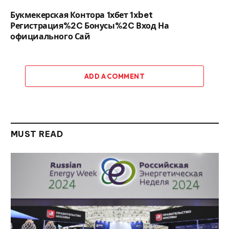
Букмекерская Контора 1хбет 1xbet
Регистрация%2C Бонусы%2C Вход На
официального Сай
ADD A COMMENT
MUST READ