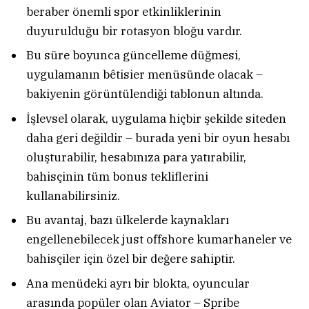
beraber önemli spor etkinliklerinin
duyurulduğu bir rotasyon bloğu vardır.
Bu süre boyunca güncelleme düğmesi,
uygulamanın bêtisier menüsünde olacak –
bakiyenin görüntülendiği tablonun altında.
İşlevsel olarak, uygulama hiçbir şekilde siteden
daha geri değildir – burada yeni bir oyun hesabı
oluşturabilir, hesabınıza para yatırabilir,
bahisçinin tüm bonus tekliflerini
kullanabilirsiniz.
Bu avantaj, bazı ülkelerde kaynakları
engellenebilecek just offshore kumarhaneler ve
bahisçiler için özel bir değere sahiptir.
Ana menüdeki ayrı bir blokta, oyuncular
arasında popüler olan Aviator – Spribe