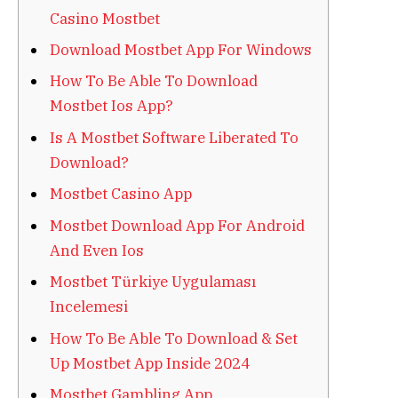
Casino Mostbet
Download Mostbet App For Windows
How To Be Able To Download
Mostbet Ios App?
Is A Mostbet Software Liberated To
Download?
Mostbet Casino App
Mostbet Download App For Android
And Even Ios
Mostbet Türkiye Uygulaması
Incelemesi
How To Be Able To Download & Set
Up Mostbet App Inside 2024
Mostbet Gambling App