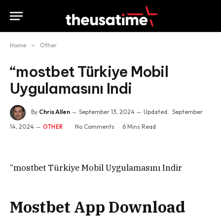
Home
»
Other
“mostbet Türkiye Mobil
Uygulamasını Indi
By
Chris Allen
September 13, 2024
Updated:
September
14, 2024
No Comments
6 Mins Read
OTHER
“mostbet Türkiye Mobil Uygulamasını Indir
Mostbet App Download