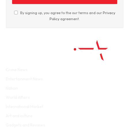
By signing up, you agree to the our terms and our
Privacy
Policy
agreement.
Facebook
Twitter
WhatsApp
Instagram
Crime News
Entertainment News
Nation
World Affairs
International Market
Art and culture
Gadgets and Reviews