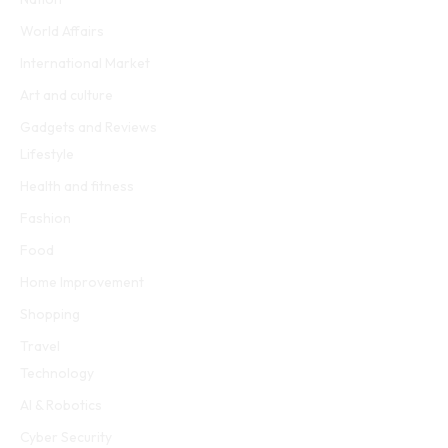
World Affairs
International Market
Art and culture
Gadgets and Reviews
Lifestyle
Health and fitness
Fashion
Food
Home Improvement
Shopping
Travel
Technology
AI & Robotics
Cyber Security