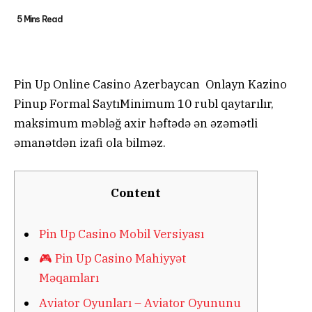
5 Mins Read
Pin Up Online Casino Azerbaycan ️ Onlayn Kazino
Pinup Formal Saytı
Minimum 10 rubl qaytarılır,
maksimum məbləğ axir həftədə ən əzəmətli
əmanətdən izafi ola bilməz.
Content
Pin Up Casino Mobil Versiyası
🎮 Pin Up Casino Mahiyyət
Məqamları
Aviator Oyunları – Aviator Oyununu