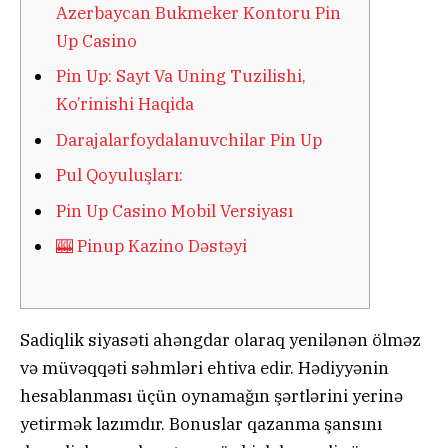
Azerbaycan Bukmeker Kontoru Pin
Up Casino
Pin Up: Sayt Va Uning Tuzilishi,
Ko’rinishi Haqida
Darajalarfoydalanuvchilar Pin Up
Pul Qoyuluşları:
Pin Up Casino Mobil Versiyası
🎰 Pinup Kazino Dəstəyi
Sadiqlik siyasəti ahəngdar olaraq yenilənən ölməz
və müvəqqəti səhmləri ehtiva edir. Hədiyyənin
hesablanması üçün oynamağın şərtlərini yerinə
yetirmək lazımdır. Bonuslar qazanma şansını