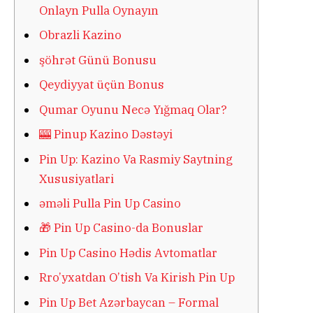
Onlayn Pulla Oynayın
Obrazli Kazino
şöhrət Günü Bonusu
Qeydiyyat üçün Bonus
Qumar Oyunu Necə Yığmaq Olar?
🎰 Pinup Kazino Dəstəyi
Pin Up: Kazino Va Rasmiy Saytning
Xususiyatlari
əməli Pulla Pin Up Casino
🎁 Pin Up Casino-da Bonuslar
Pin Up Casino Hədis Avtomatlar
Rro’yxatdan O’tish Va Kirish Pin Up
Pin Up Bet Azərbaycan – Formal