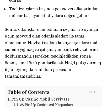
edirlər.
Təchizatçıların başında postsovet ölkələrindən
müasir başlayan studiyalara doğru gəlinir.
Sonra, ödənişlər olan bölməni seçməli və oyunçu
üçün mövcud olan ödəniş alətləri ilə tanış
olmalısınız. Növbəti qədəm lap uyar şərtlərə malik
sistemi yığmaq və çatışmayan bank rekvizitlərini
doldurmaqdır. Hərəkəti təsdiqlədikdən sonra
ödəniş emal ötrü göndəriləcək. Nağd pul çıxarmaq
üçün oyunçular imtahan prosesini
tamamlamalıdırlar.
Table of Contents
Pin Up Casino Mobil Versiyası
🎮 Pin Up Casino əsl Məqamları